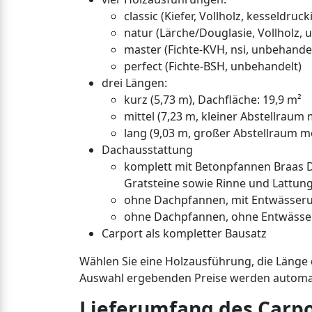
classic (Kiefer, Vollholz, kesseldruc
natur (Lärche/Douglasie, Vollholz, 
master (Fichte-KVH, nsi, unbehandel
perfect (Fichte-BSH, unbehandelt)
drei Längen:
kurz (5,73 m), Dachfläche: 19,9 m²
mittel (7,23 m, kleiner Abstellraum 
lang (9,03 m, großer Abstellraum mö
Dachausstattung
komplett mit Betonpfannen Braas Do
Gratsteine sowie Rinne und Lattun
ohne Dachpfannen, mit Entwässeru
ohne Dachpfannen, ohne Entwässer
Carport als kompletter Bausatz
Wählen Sie eine Holzausführung, die Länge 
Auswahl ergebenden Preise werden automat
Lieferumfang des Carpo