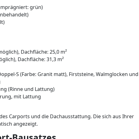
kimprägniert: grün)
unbehandelt)
t)
möglich), Dachfläche: 25,0 m²
glich), Dachfläche: 31,3 m²
ppel-S (Farbe: Granit matt), Firststeine, Walmglocken und
g
ng (Rinne und Lattung)
ung, mit Lattung
des Carports und die Dachausstattung. Die sich aus Ihrer
isch angezeigt.
rt-Bausatzes