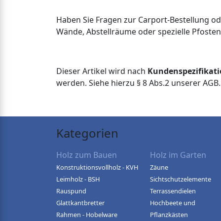
Haben Sie Fragen zur Carport-Bestellung od
Wände, Abstellräume oder spezielle Pfostenf
Dieser Artikel wird nach
Kundenspezifikat
werden. Siehe hierzu § 8 Abs.2 unserer AGB.
Kategorien
Holz zum Bauen
Holz im Garten
Konstruktionsvollholz - KVH
Zäune
Leimholz - BSH
Sichtschutzelemente
Rauspund
Terrassendielen
Glattkantbretter
Hochbeete und
Rahmen - Hobelware
Pflanzkästen