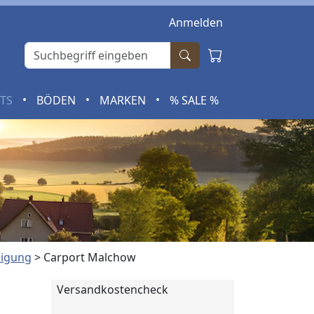
Anmelden
•
•
•
RTS
BÖDEN
MARKEN
% SALE %
eigung
>
Carport Malchow
Versandkostencheck