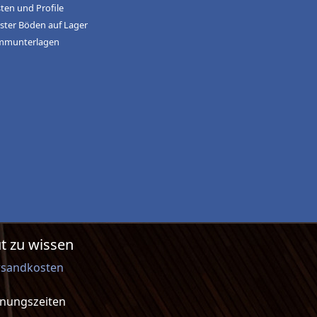
sten und Profile
ster Böden auf Lager
mmunterlagen
t zu wissen
rsandkosten
fnungszeiten