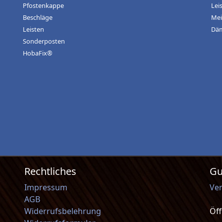
Pfostenkappe
Lei
Beschläge
Mei
Leisten
Dä
Sonderposten
HobaFix®
Rechtliches
Gu
Impressum
Ve
AGB
Widerrufsbelehrung
Öf