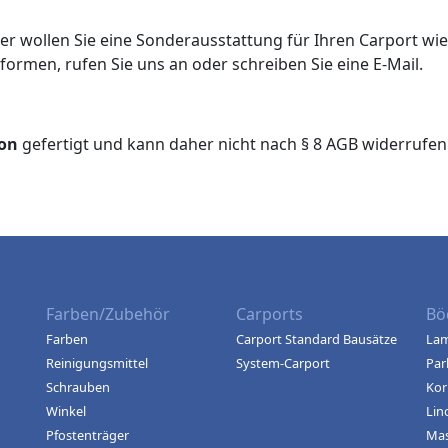
er wollen Sie eine Sonderausstattung für Ihren Carport wie
ormen, rufen Sie uns an oder schreiben Sie eine E-Mail.
ion
gefertigt und kann daher nicht nach § 8 AGB widerrufen
Farben/Zubehör
Carports
Bö
Farben
Carport Standard Bausätze
Lam
Reinigungsmittel
System-Carport
Par
Schrauben
Kor
Winkel
Lin
Pfostenträger
Mas