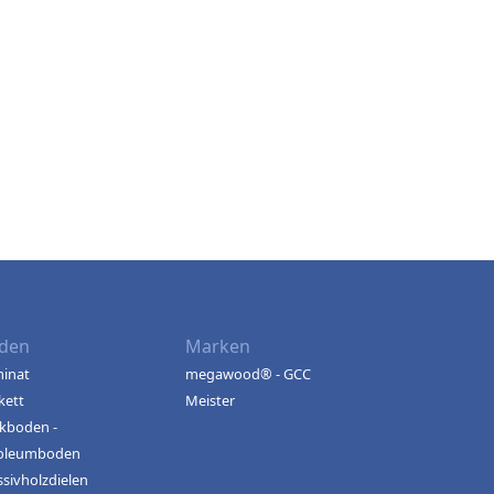
den
Marken
inat
megawood® - GCC
kett
Meister
kboden -
oleumboden
sivholzdielen