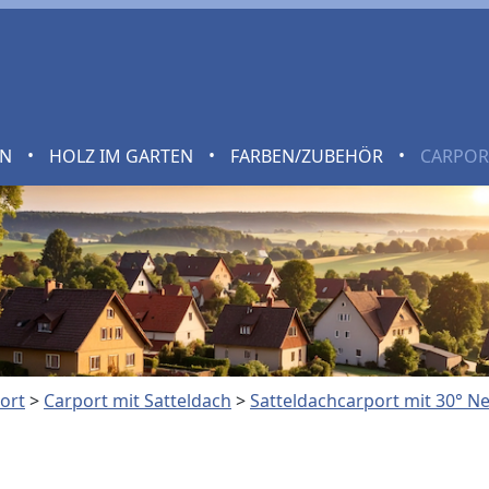
•
•
•
EN
HOLZ IM GARTEN
FARBEN/ZUBEHÖR
CARPO
ort
>
Carport mit Satteldach
>
Satteldachcarport mit 30° N