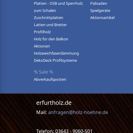
Platten - OSB und Sperrholz
Palisaden
zum Schalen
Spielgeräte
Zuschnittplatten
Aktionsartikel
Latten und Bretter
Profilholz
Holz für den Balkon
Aktionen
Holzweichfaserdämmung
DekoDeck Profilsysteme
% Sale %
Abverkaufsposten
erfurtholz.de
Mail:
anfragen@holz-hoehne.de
Telefon: 03643 - 9060-501