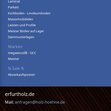
Laminat
Parkett
Korkboden - Linoleumboden
Massivholzdielen
Leisten und Profile
Meister Böden auf Lager
Dämmunterlagen
Marken
megawood® - GCC
Meister
% Sale %
Abverkaufsposten
erfurtholz.de
Mail:
anfragen@holz-hoehne.de