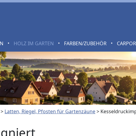
•
•
•
EN
HOLZ IM GARTEN
FARBEN/ZUBEHÖR
CARPO
>
Latten, Riegel, Pfosten für Gartenzäune
>
Kesseldruckimp
gniert