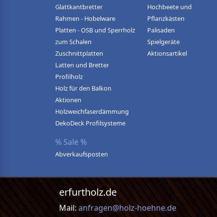
Glattkantbretter
Hochbeete und
Rahmen - Hobelware
Pflanzkästen
Platten - OSB und Sperrholz
Palisaden
zum Schalen
Spielgeräte
Zuschnittplatten
Aktionsartikel
Latten und Bretter
Profilholz
Holz für den Balkon
Aktionen
Holzweichfaserdämmung
DekoDeck Profilsysteme
% Sale %
Abverkaufsposten
erfurtholz.de
Mail:
anfragen@holz-hoehne.de