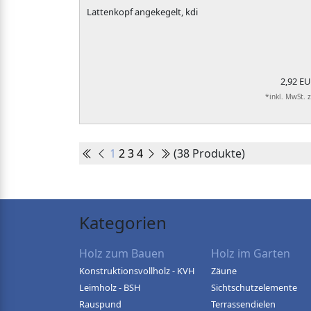
Lattenkopf angekegelt, kdi
2,92 E
*inkl. MwSt. 
1
2
3
4
(38 Produkte)
Kategorien
Holz zum Bauen
Holz im Garten
Konstruktionsvollholz - KVH
Zäune
Leimholz - BSH
Sichtschutzelemente
Rauspund
Terrassendielen