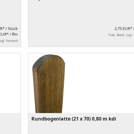
UR*
/ Stück
2,75 EUR*
EUR* / lfm
*inkl. MwSt. zzgl.
zzgl. Versand
Rundbogenlatte (21 x 70) 0,80 m kdi