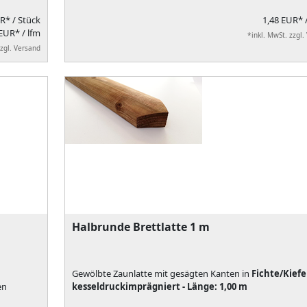
UR*
/ Stück
1,48 EUR*
EUR* / lfm
*inkl. MwSt. zzgl.
zzgl. Versand
Halbrunde Brettlatte 1 m
Gewölbte Zaunlatte mit gesägten Kanten in
Fichte/Kiefe
en
kesseldruckimprägniert - Länge: 1,00 m