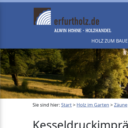
HOLZ ZUM BAU
Sie sind hier:
Start
>
Holz im Garten
>
Zäune
Kesseldruckimprä