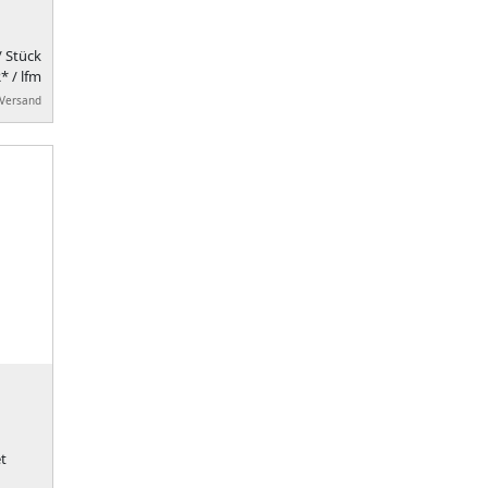
/ Stück
* / lfm
 Versand
t