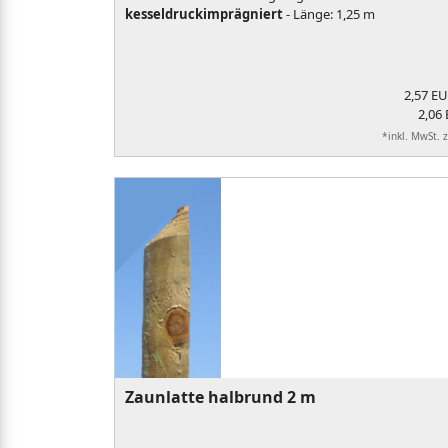
kesseldruckimprägniert
- Länge: 1,25 m
2,57 E
2,06 
*inkl. MwSt. 
Zaunlatte halbrund 2 m