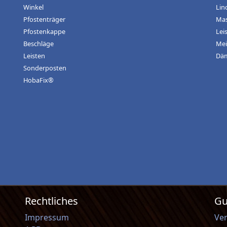
Winkel
Lin
Pfostenträger
Mas
Pfostenkappe
Lei
Beschläge
Mei
Leisten
Dä
Sonderposten
HobaFix®
Rechtliches
Gu
Impressum
Ve