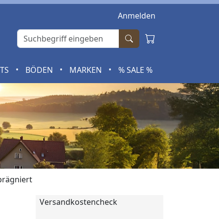
Anmelden
•
•
•
RTS
BÖDEN
MARKEN
% SALE %
rägniert
Versandkostencheck