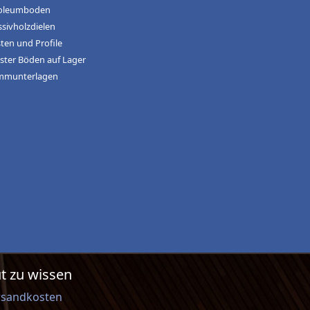
oleumboden
sivholzdielen
sten und Profile
ster Böden auf Lager
mmunterlagen
t zu wissen
rsandkosten