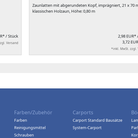
Zaunlatten mit abgerundeten Kopf, imprägniert, 21 x 70 
klassischen Holzaun, Höhe: 0,80 m
UR*
/ Stück
2,98 EUR*
3,72 EUR
zzgl. Versand
*inkl. MwSt. zzgl.
Farben/Zubehör
Carports
Bö
Farben
Carport Standard Bausätze
Lam
Reinigungsmittel
System-Carport
Par
Schrauben
Kor