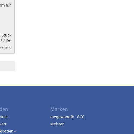
mm für
/ Stück
* / lfm
 Versand
den
Marken
inat
megawood® - GCC
kett
Meister
kboden -