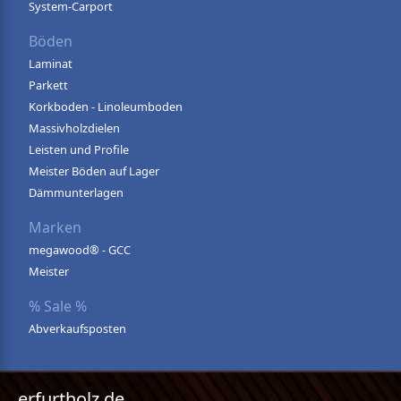
System-Carport
Böden
Laminat
Parkett
Korkboden - Linoleumboden
Massivholzdielen
Leisten und Profile
Meister Böden auf Lager
Dämmunterlagen
Marken
megawood® - GCC
Meister
% Sale %
Abverkaufsposten
erfurtholz.de