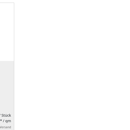
/ Stück
* / qm
 Versand