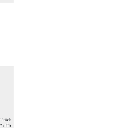
/ Stück
* / lfm