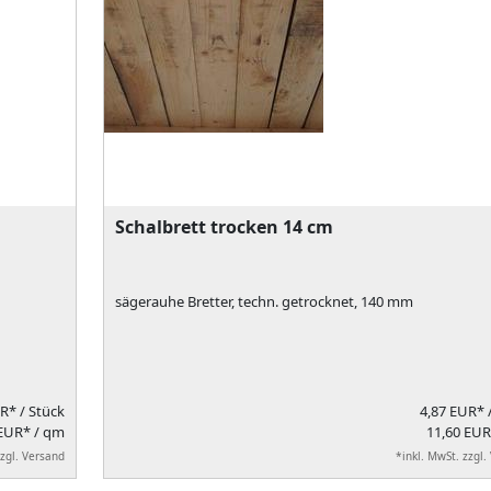
Schalbrett trocken 14 cm
sägerauhe Bretter, techn. getrocknet, 140 mm
UR*
/ Stück
4,87 EUR*
 EUR* / qm
11,60 EUR
zzgl. Versand
*inkl. MwSt. zzgl.