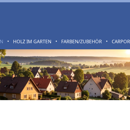
•
•
•
EN
HOLZ IM GARTEN
FARBEN/ZUBEHÖR
CARPO