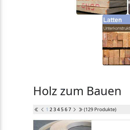
Holz zum Bauen
1
2
3
4
5
6
7
(129 Produkte)