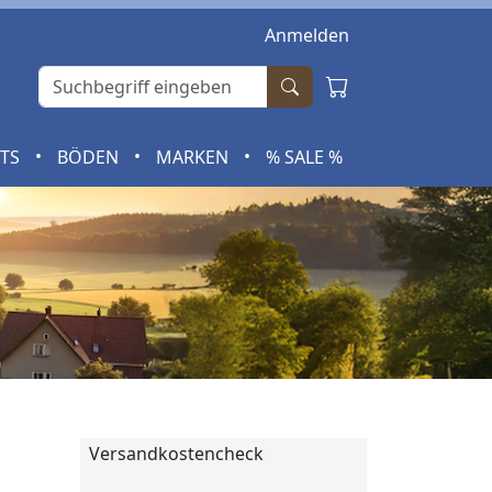
Anmelden
•
•
•
RTS
BÖDEN
MARKEN
% SALE %
Versandkostencheck