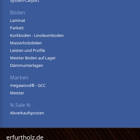
System-Carport
Böden
Laminat
Parkett
Korkboden - Linoleumboden
Massivholzdielen
Leisten und Profile
Meister Böden auf Lager
Dämmunterlagen
Marken
megawood® - GCC
Meister
% Sale %
Abverkaufsposten
erfurtholz.de