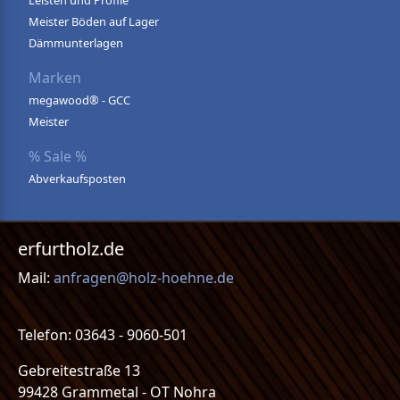
Leisten und Profile
Meister Böden auf Lager
Dämmunterlagen
Marken
megawood® - GCC
Meister
% Sale %
Abverkaufsposten
erfurtholz.de
Mail:
anfragen@holz-hoehne.de
Telefon: 03643 - 9060-501
Gebreitestraße 13
99428 Grammetal - OT Nohra