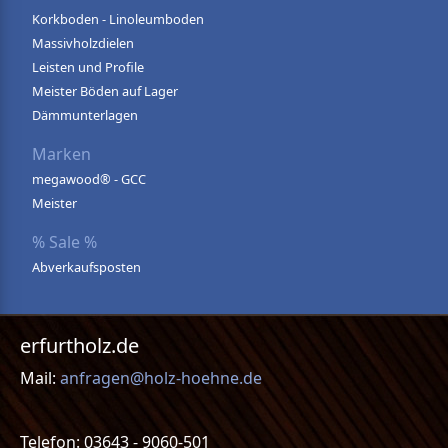
Korkboden - Linoleumboden
Massivholzdielen
Leisten und Profile
Meister Böden auf Lager
Dämmunterlagen
Marken
megawood® - GCC
Meister
% Sale %
Abverkaufsposten
erfurtholz.de
Mail:
anfragen@holz-hoehne.de
Telefon: 03643 - 9060-501