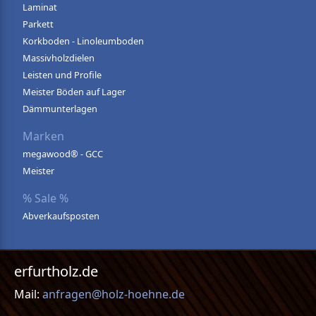
Laminat
Parkett
Korkboden - Linoleumboden
Massivholzdielen
Leisten und Profile
Meister Böden auf Lager
Dämmunterlagen
Marken
megawood® - GCC
Meister
% Sale %
Abverkaufsposten
erfurtholz.de
Mail:
anfragen@holz-hoehne.de