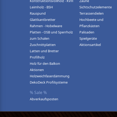
Konstruktionsvollholz - KVH
Zäune
Leimholz - BSH
Sichtschutzelemente
Rauspund
Terrassendielen
Glattkantbretter
Hochbeete und
Rahmen - Hobelware
Pflanzkästen
Platten - OSB und Sperrholz
Palisaden
zum Schalen
Spielgeräte
Zuschnittplatten
Aktionsartikel
Latten und Bretter
Profilholz
Holz für den Balkon
Aktionen
Holzweichfaserdämmung
DekoDeck Profilsysteme
% Sale %
Abverkaufsposten