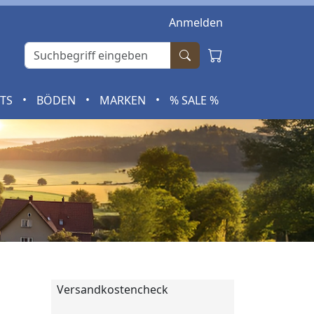
Anmelden
•
•
•
RTS
BÖDEN
MARKEN
% SALE %
Versandkostencheck