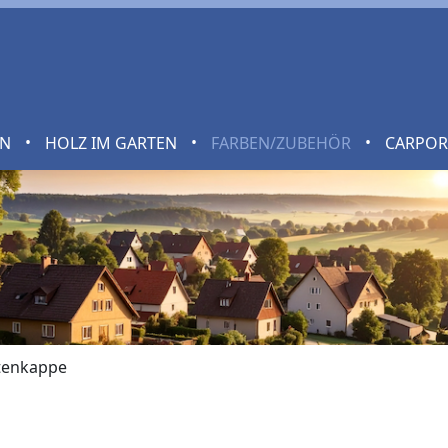
•
•
•
EN
HOLZ IM GARTEN
FARBEN/ZUBEHÖR
CARPO
tenkappe