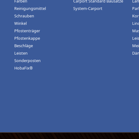
Farben
Carport Standard Bausätze
Lam
Reinigungsmittel
System-Carport
Par
Schrauben
Kor
Winkel
Lin
Pfostenträger
Mas
Pfostenkappe
Lei
Beschläge
Mei
Leisten
Dä
Sonderposten
HobaFix®