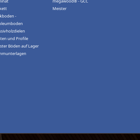
inat
megawood® - GCC
kett
Meister
kboden -
oleumboden
sivholzdielen
sten und Profile
ster Böden auf Lager
mmunterlagen