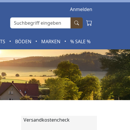
Anmelden
•
•
•
RTS
BÖDEN
MARKEN
% SALE %
Versandkostencheck