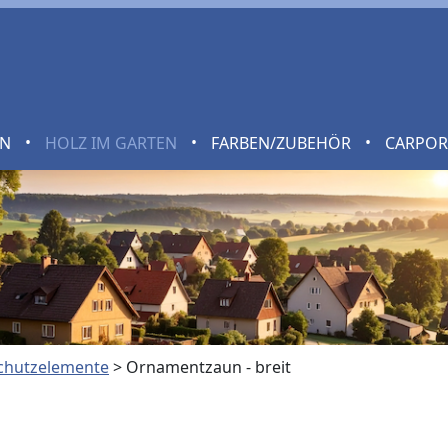
•
•
•
EN
HOLZ IM GARTEN
FARBEN/ZUBEHÖR
CARPO
schutzelemente
>
Ornamentzaun - breit