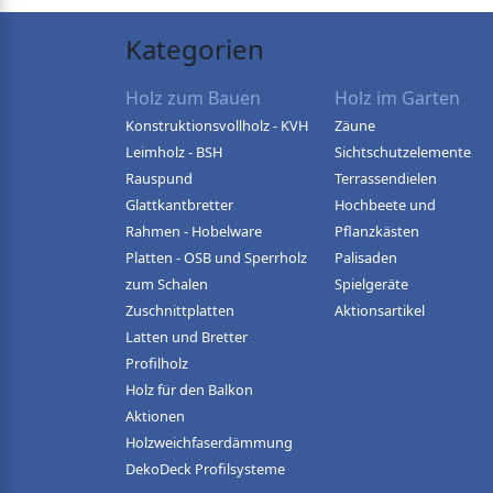
Kategorien
Holz zum Bauen
Holz im Garten
Konstruktionsvollholz - KVH
Zäune
Leimholz - BSH
Sichtschutzelemente
Rauspund
Terrassendielen
Glattkantbretter
Hochbeete und
Rahmen - Hobelware
Pflanzkästen
Platten - OSB und Sperrholz
Palisaden
zum Schalen
Spielgeräte
Zuschnittplatten
Aktionsartikel
Latten und Bretter
Profilholz
Holz für den Balkon
Aktionen
Holzweichfaserdämmung
DekoDeck Profilsysteme