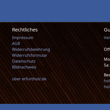
Rechtliches
Gu
Impressum
Ve
AGB
Widerrufsbelehrung
Öf
Widerrufsformular
Mo-
Datenschutz
Sa
Bildnachweis
Be
über erfurtholz.de
ho
hol