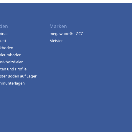
den
Marken
inat
megawood® - GCC
kett
Meister
kboden -
oleumboden
sivholzdielen
sten und Profile
ster Böden auf Lager
mmunterlagen