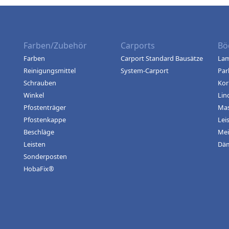
Farben/Zubehör
Carports
Bö
Farben
Carport Standard Bausätze
Lam
Reinigungsmittel
System-Carport
Par
Schrauben
Kor
Winkel
Lin
Pfostenträger
Mas
Pfostenkappe
Lei
Beschläge
Mei
Leisten
Dä
Sonderposten
HobaFix®