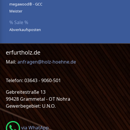
megawood® - GCC
Meister
% Sale %
Abverkaufsposten
erfurtholz.de
Mail:
anfragen@holz-hoehne.de
Telefon: 03643 - 9060-501
Gebreitestraße 13
99428 Grammetal - OT Nohra
Gewerbegebiet: U.N.O.
via WhatApp