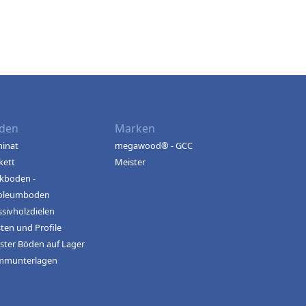
den
Marken
inat
megawood® - GCC
kett
Meister
kboden -
oleumboden
sivholzdielen
sten und Profile
ster Böden auf Lager
mmunterlagen