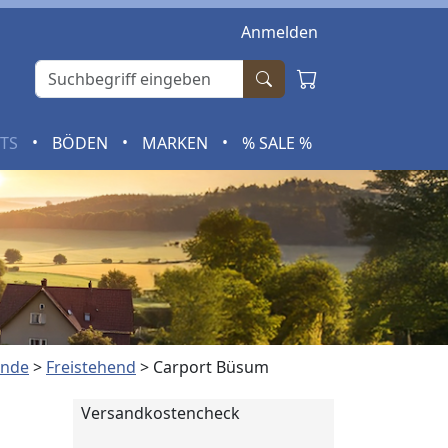
Anmelden
•
•
•
RTS
BÖDEN
MARKEN
% SALE %
ende
>
Freistehend
>
Carport Büsum
Versandkostencheck