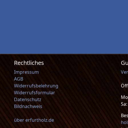
Rechtliches
Gu
Impressum
Ve
AGB
Widerrufsbelehrung
Öf
Widerrufsformular
Mo-
Datenschutz
Sa
Bildnachweis
Be
über erfurtholz.de
ho