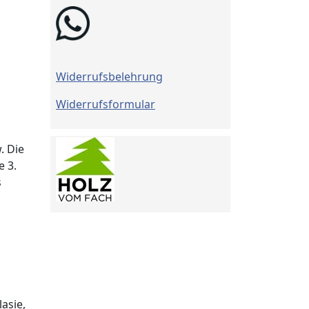
Widerrufsbelehrung
Widerrufsformular
. Die
e 3.
s
asie,