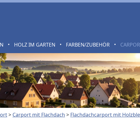
•
•
•
EN
HOLZ IM GARTEN
FARBEN/ZUBEHÖR
CARPO
ort
>
Carport mit Flachdach
>
Flachdachcarport mit Holzbl