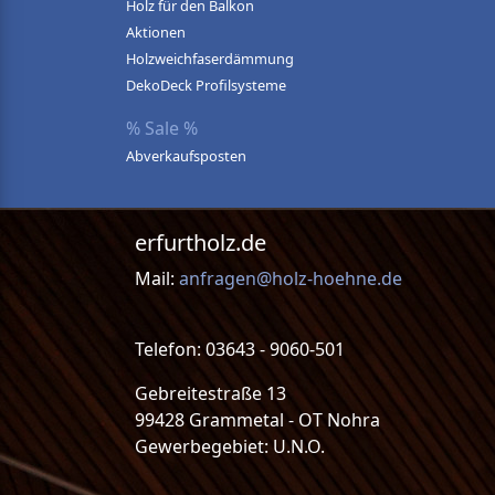
Holz für den Balkon
Aktionen
Holzweichfaserdämmung
DekoDeck Profilsysteme
% Sale %
Abverkaufsposten
erfurtholz.de
Mail:
anfragen@holz-hoehne.de
Telefon: 03643 - 9060-501
Gebreitestraße 13
99428 Grammetal - OT Nohra
Gewerbegebiet: U.N.O.