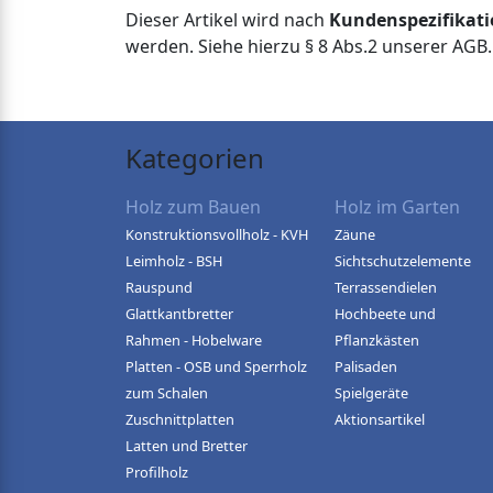
Dieser Artikel wird nach
Kundenspezifikat
werden. Siehe hierzu § 8 Abs.2 unserer AGB.
Kategorien
Holz zum Bauen
Holz im Garten
Konstruktionsvollholz - KVH
Zäune
Leimholz - BSH
Sichtschutzelemente
Rauspund
Terrassendielen
Glattkantbretter
Hochbeete und
Rahmen - Hobelware
Pflanzkästen
Platten - OSB und Sperrholz
Palisaden
zum Schalen
Spielgeräte
Zuschnittplatten
Aktionsartikel
Latten und Bretter
Profilholz