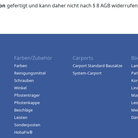
ion
gefertigt und kann daher nicht nach § 8 AGB widerrufen
Farben/Zubehör
Carports
Bö
Farben
Carport Standard Bausätze
Lam
Reinigungsmittel
System-Carport
Par
Schrauben
Kor
Winkel
Lin
Pfostenträger
Mas
Pfostenkappe
Lei
Beschläge
Mei
Leisten
Dä
Sonderposten
HobaFix®