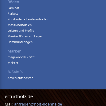
Böden
Laminat
Parkett
Korkboden - Linoleumboden
Massivholzdielen
Leisten und Profile
Meister Böden auf Lager
Dämmunterlagen
Marken
megawood® - GCC
Meister
% Sale %
Abverkaufsposten
erfurtholz.de
Mail:
anfragen@holz-hoehne.de