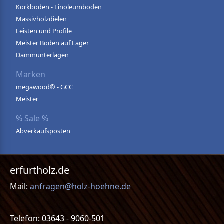
Korkboden - Linoleumboden
Massivholzdielen
Leisten und Profile
Meister Böden auf Lager
Dämmunterlagen
Marken
megawood® - GCC
Meister
% Sale %
Abverkaufsposten
erfurtholz.de
Mail:
anfragen@holz-hoehne.de
Telefon: 03643 - 9060-501