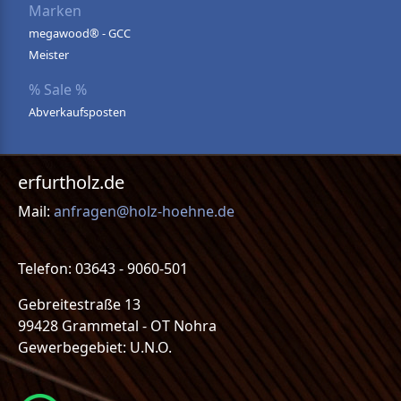
Marken
megawood® - GCC
Meister
% Sale %
Abverkaufsposten
erfurtholz.de
Mail:
anfragen@holz-hoehne.de
Telefon: 03643 - 9060-501
Gebreitestraße 13
99428 Grammetal - OT Nohra
Gewerbegebiet: U.N.O.