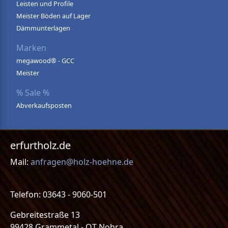
Leisten und Profile
Meister Böden auf Lager
Dämmunterlagen
Marken
megawood® - GCC
Meister
% Sale %
Abverkaufsposten
erfurtholz.de
Mail:
anfragen@holz-hoehne.de
Telefon: 03643 - 9060-501
Gebreitestraße 13
99428 Grammetal - OT Nohra