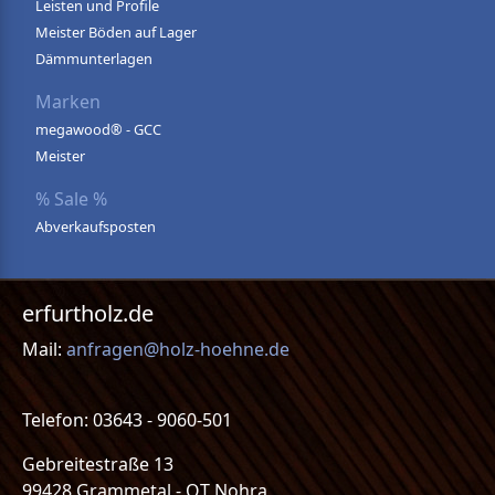
Leisten und Profile
Meister Böden auf Lager
Dämmunterlagen
Marken
megawood® - GCC
Meister
% Sale %
Abverkaufsposten
erfurtholz.de
Mail:
anfragen@holz-hoehne.de
Telefon: 03643 - 9060-501
Gebreitestraße 13
99428 Grammetal - OT Nohra