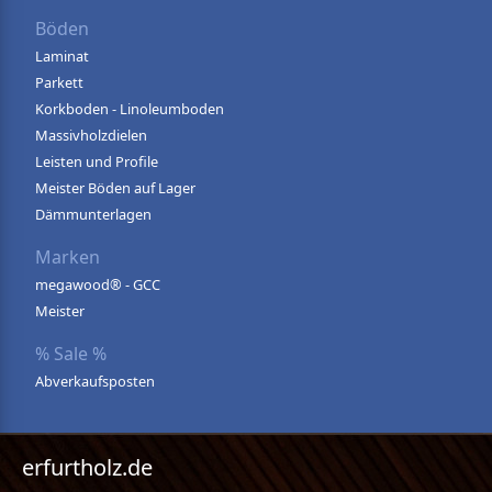
Böden
Laminat
Parkett
Korkboden - Linoleumboden
Massivholzdielen
Leisten und Profile
Meister Böden auf Lager
Dämmunterlagen
Marken
megawood® - GCC
Meister
% Sale %
Abverkaufsposten
erfurtholz.de