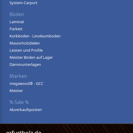
System-Carport
Böden
Laminat
Parkett
Korkboden - Linoleumboden
Massivholzdielen
Leisten und Profile
Meister Böden auf Lager
Dämmunterlagen
Marken
megawood® - GCC
Meister
% Sale %
Abverkaufsposten
erfurtholz.de