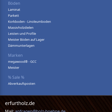
Böden
Laminat
Parkett
Korkboden - Linoleumboden
Massivholzdielen
Leisten und Profile
Meister Böden auf Lager
Dämmunterlagen
Marken
megawood® - GCC
Meister
% Sale %
Abverkaufsposten
erfurtholz.de
Mail:
anfragen@holz-hoehne.de