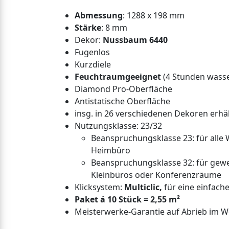
Abmessung
: 1288 x 198 mm
Stärke
: 8 mm
Dekor:
Nussbaum 6440
Fugenlos
Kurzdiele
Feuchtraumgeeignet
(4 Stunden wasse
Diamond Pro-Oberfläche
Antistatische Oberfläche
insg. in 26 verschiedenen Dekoren erhäl
Nutzungsklasse: 23/32
Beanspruchungsklasse 23: für alle
Heimbüro
Beanspruchungsklasse 32: für gew
Kleinbüros oder Konferenzräume
Klicksystem:
Multiclic,
für eine einfach
Paket á 10 Stück = 2,55 m²
Meisterwerke-Garantie auf Abrieb im Wo