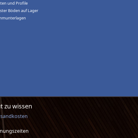
sten und Profile
ster Böden auf Lager
mmunterlagen
t zu wissen
rsandkosten
fnungszeiten