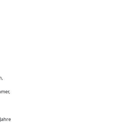
n,
mmer,
Jahre