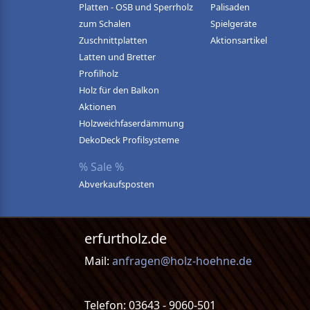
Platten - OSB und Sperrholz
Palisaden
zum Schalen
Spielgeräte
Zuschnittplatten
Aktionsartikel
Latten und Bretter
Profilholz
Holz für den Balkon
Aktionen
Holzweichfaserdämmung
DekoDeck Profilsysteme
% Sale %
Abverkaufsposten
erfurtholz.de
Mail:
anfragen@holz-hoehne.de
Telefon: 03643 - 9060-501