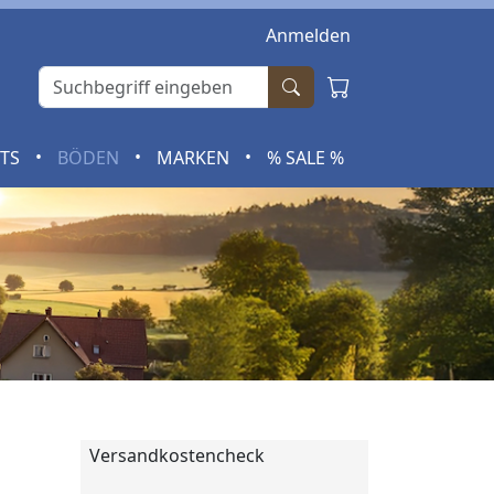
Anmelden
•
•
•
RTS
BÖDEN
MARKEN
% SALE %
Versandkostencheck