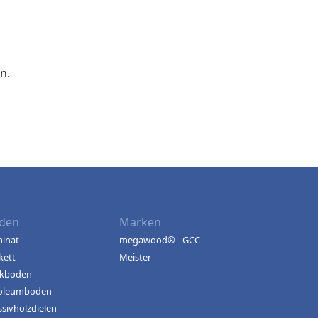
n.
den
Marken
inat
megawood® - GCC
kett
Meister
kboden -
oleumboden
sivholzdielen