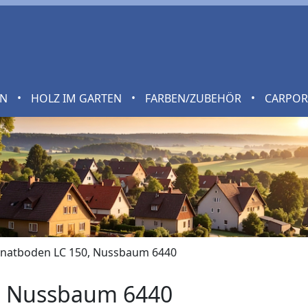
•
•
•
EN
HOLZ IM GARTEN
FARBEN/ZUBEHÖR
CARPO
natboden LC 150, Nussbaum 6440
, Nussbaum 6440