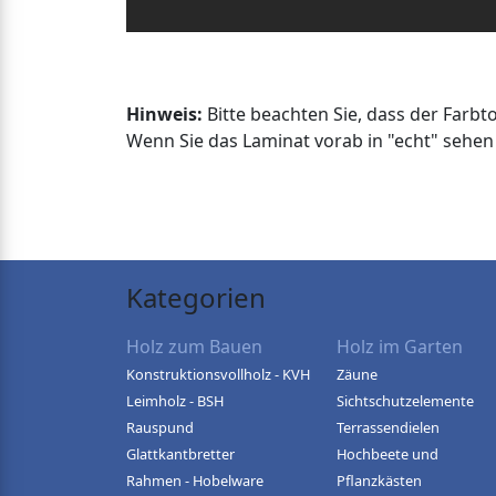
Hinweis:
Bitte beachten Sie, dass der Farb
Wenn Sie das Laminat vorab in "echt" sehen 
Kategorien
Holz zum Bauen
Holz im Garten
Konstruktionsvollholz - KVH
Zäune
Leimholz - BSH
Sichtschutzelemente
Rauspund
Terrassendielen
Glattkantbretter
Hochbeete und
Rahmen - Hobelware
Pflanzkästen