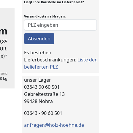
Liegt Ihre Baustelle im Liefergebiet?
Versandkosten abfragen.
qm
Absenden
9,85
UR.
Es bestehen
(e)*
Lieferbeschränkungen:
Liste der
belieferten PLZ
ersand
0 kg
unser Lager
03643 90 60 501
Gebreitestraße 13
99428 Nohra
03643 - 90 60 501
anfragen@holz-hoehne.de