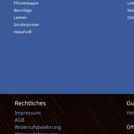
Pfostenkappe
Lei
Beschläge
Mei
Leisten
Dä
Sonderposten
HobaFix®
Rechtliches
Gu
Impressum
Ve
AGB
Widerrufsbelehrung
Öf