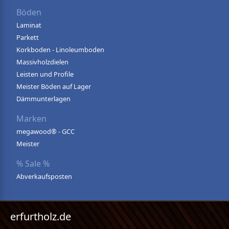
Böden
Laminat
Parkett
Korkboden - Linoleumboden
Massivholzdielen
Leisten und Profile
Meister Böden auf Lager
Dämmunterlagen
Marken
megawood® - GCC
Meister
% Sale %
Abverkaufsposten
erfurtholz.de