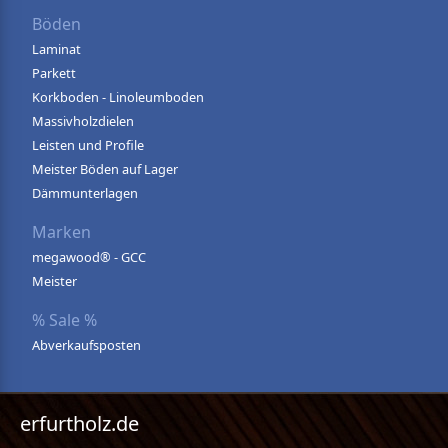
Böden
Laminat
Parkett
Korkboden - Linoleumboden
Massivholzdielen
Leisten und Profile
Meister Böden auf Lager
Dämmunterlagen
Marken
megawood® - GCC
Meister
% Sale %
Abverkaufsposten
erfurtholz.de