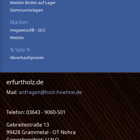
Meister Böden auf Lager
Dämmunterlagen
Marken
megawood® - GCC
Meister
% Sale %
Abverkaufsposten
erfurtholz.de
Mail:
anfragen@holz-hoehne.de
Telefon: 03643 - 9060-501
Gebreitestraße 13
99428 Grammetal - OT Nohra
Gewerbegebiet: U.N.O.