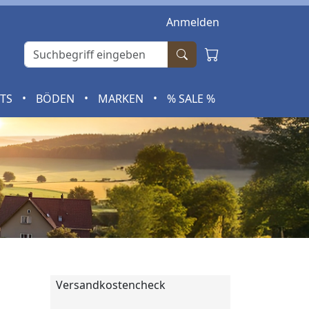
Anmelden
•
•
•
RTS
BÖDEN
MARKEN
% SALE %
Versandkostencheck