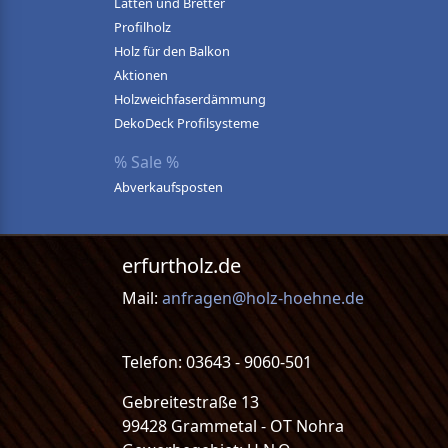
Latten und Bretter
Profilholz
Holz für den Balkon
Aktionen
Holzweichfaserdämmung
DekoDeck Profilsysteme
% Sale %
Abverkaufsposten
erfurtholz.de
Mail:
anfragen@holz-hoehne.de
Telefon: 03643 - 9060-501
Gebreitestraße 13
99428 Grammetal - OT Nohra