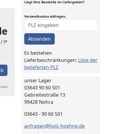
Liegt Ihre Baustelle im Liefergebiet?
Versandkosten abfragen.
de
Absenden
/ l*
Es bestehen
Lieferbeschränkungen:
Liste der
belieferten PLZ
rb
unser Lager
03643 90 60 501
ersand
Gebreitestraße 13
99428 Nohra
03643 - 90 60 501
anfragen@holz-hoehne.de