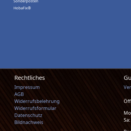
Sonderposten
HobaFix®
Rechtliches
Gu
Impressum
Ve
AGB
Widerrufsbelehrung
Öf
Widerrufsformular
Mo-
Datenschutz
Sa
Bildnachweis