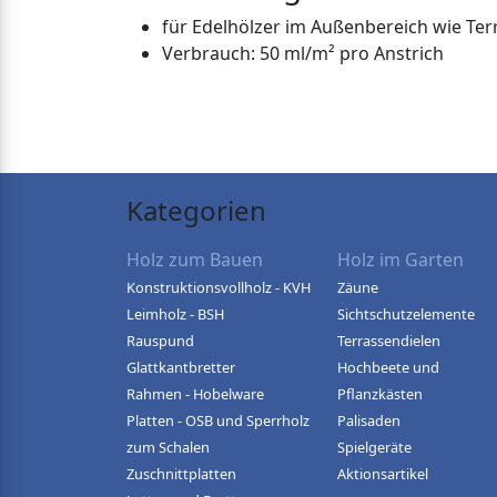
für Edelhölzer im Außenbereich wie Te
Verbrauch: 50 ml/m² pro Anstrich
Kategorien
Holz zum Bauen
Holz im Garten
Konstruktionsvollholz - KVH
Zäune
Leimholz - BSH
Sichtschutzelemente
Rauspund
Terrassendielen
Glattkantbretter
Hochbeete und
Rahmen - Hobelware
Pflanzkästen
Platten - OSB und Sperrholz
Palisaden
zum Schalen
Spielgeräte
Zuschnittplatten
Aktionsartikel