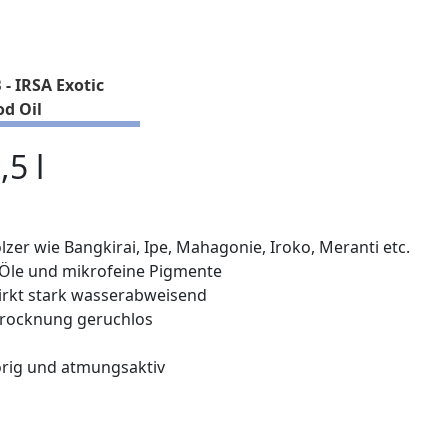
 - IRSA Exotic
d Oil
,5 l
lzer wie Bangkirai, Ipe, Mahagonie, Iroko, Meranti etc.
e Öle und mikrofeine Pigmente
wirkt stark wasserabweisend
 Trocknung geruchlos
orig und atmungsaktiv