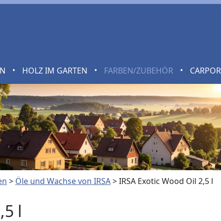
•
•
•
EN
HOLZ IM GARTEN
FARBEN/ZUBEHÖR
CARPO
en
>
Öle und Wachse von IRSA
>
IRSA Exotic Wood Oil 2,5 l
,5 l