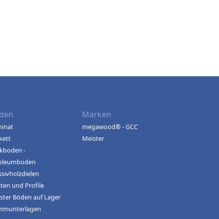
den
Marken
inat
megawood® - GCC
kett
Meister
kboden -
oleumboden
sivholzdielen
sten und Profile
ster Böden auf Lager
mmunterlagen