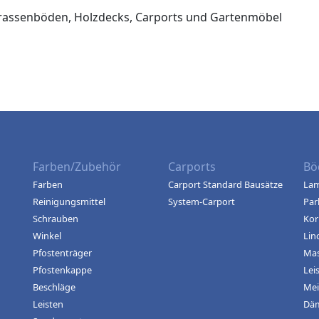
rrassenböden, Holzdecks, Carports und Gartenmöbel
Farben/Zubehör
Carports
Bö
Farben
Carport Standard Bausätze
Lam
Reinigungsmittel
System-Carport
Par
Schrauben
Kor
Winkel
Lin
Pfostenträger
Mas
Pfostenkappe
Lei
Beschläge
Mei
Leisten
Dä