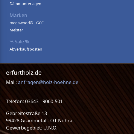
Dämmunterlagen
Marken
megawood® - GCC
Meister
% Sale %
Abverkaufsposten
erfurtholz.de
Mail:
anfragen@holz-hoehne.de
Telefon: 03643 - 9060-501
Gebreitestraße 13
99428 Grammetal - OT Nohra
Gewerbegebiet: U.N.O.