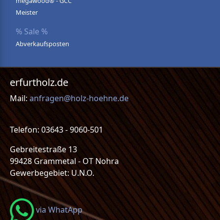
megawood® - GCC
Meister
% Sale %
Abverkaufsposten
erfurtholz.de
Mail:
anfragen@holz-hoehne.de
Telefon: 03643 - 9060-501
Gebreitestraße 13
99428 Grammetal - OT Nohra
Gewerbegebiet: U.N.O.
via WhatApp