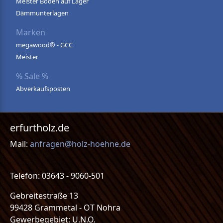
Meister Böden auf Lager
Dämmunterlagen
Marken
megawood® - GCC
Meister
% Sale %
Abverkaufsposten
erfurtholz.de
Mail:
anfragen@holz-hoehne.de
Telefon: 03643 - 9060-501
Gebreitestraße 13
99428 Grammetal - OT Nohra
Gewerbegebiet: U.N.O.