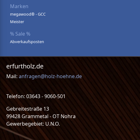
Marken
megawood® - GCC
Meister
% Sale %
Abverkaufsposten
erfurtholz.de
Mail:
anfragen@holz-hoehne.de
Telefon: 03643 - 9060-501
Gebreitestraße 13
99428 Grammetal - OT Nohra
Gewerbegebiet: U.N.O.