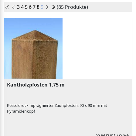
3
4
5
6
7
8
9
(85 Produkte)
Kantholzpfosten 1,75 m
Kesseldruckimprägnierter Zaunpfosten, 90 x 90 mm mit
Pyramidenkopf
22,86 EUR*
/ Stück