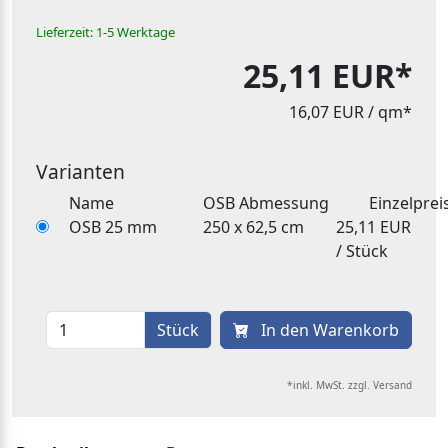
Lieferzeit: 1-5 Werktage
25,11 EUR*
16,07 EUR
/ qm*
Varianten
Name
OSB Abmessung
Einzelprei
OSB 25 mm
250 x 62,5 cm
25,11 EUR
/ Stück
Stück
In den Warenkorb
*inkl. MwSt. zzgl. Versand